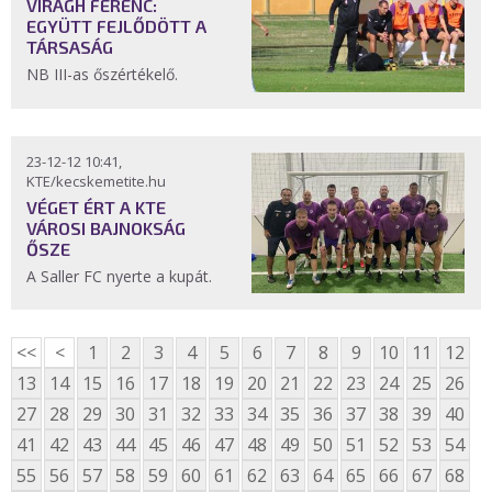
VIRÁGH FERENC:
EGYÜTT FEJLŐDÖTT A
TÁRSASÁG
NB III-as őszértékelő.
23-12-12 10:41,
KTE/kecskemetite.hu
VÉGET ÉRT A KTE
VÁROSI BAJNOKSÁG
ŐSZE
A Saller FC nyerte a kupát.
<<
<
1
2
3
4
5
6
7
8
9
10
11
12
13
14
15
16
17
18
19
20
21
22
23
24
25
26
27
28
29
30
31
32
33
34
35
36
37
38
39
40
41
42
43
44
45
46
47
48
49
50
51
52
53
54
55
56
57
58
59
60
61
62
63
64
65
66
67
68