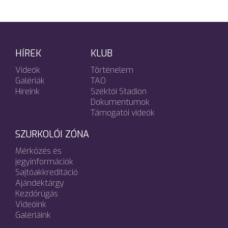
HÍREK
KLUB
Videók
Történelem
Galériák
TAO
Híreink
Széktói Stadion
Dokumentumok
Támogatói videók
SZURKOLÓI ZÓNA
Mérkőzés és
jegyinformációk
Sajtóakkreditáció
Ajándéktárgy
Kezdőrúgás
Videóink
Galériáink