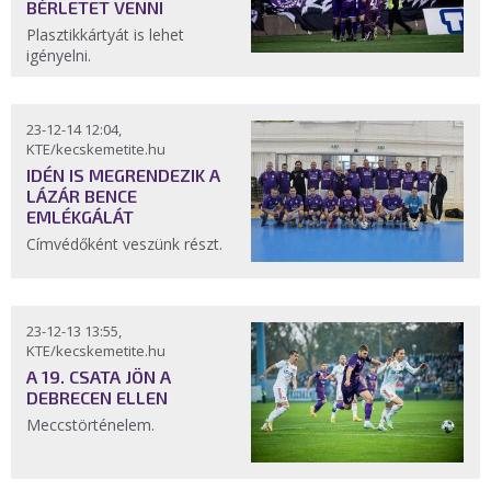
BÉRLETET VENNI
Plasztikkártyát is lehet
igényelni.
23-12-14 12:04,
KTE/kecskemetite.hu
IDÉN IS MEGRENDEZIK A
LÁZÁR BENCE
EMLÉKGÁLÁT
Címvédőként veszünk részt.
23-12-13 13:55,
KTE/kecskemetite.hu
A 19. CSATA JÖN A
DEBRECEN ELLEN
Meccstörténelem.