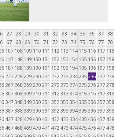
6
27
28
29
30
31
32
33
34
35
36
37
38
6
67
68
69
70
71
72
73
74
75
76
77
78
06
107
108
109
110
111
112
113
114
115
116
117
118
46
147
148
149
150
151
152
153
154
155
156
157
158
86
187
188
189
190
191
192
193
194
195
196
197
198
26
227
228
229
230
231
232
233
234
235
236
237
238
66
267
268
269
270
271
272
273
274
275
276
277
278
06
307
308
309
310
311
312
313
314
315
316
317
318
46
347
348
349
350
351
352
353
354
355
356
357
358
86
387
388
389
390
391
392
393
394
395
396
397
398
26
427
428
429
430
431
432
433
434
435
436
437
438
66
467
468
469
470
471
472
473
474
475
476
477
478
06
507
508
509
510
511
512
513
514
515
516
517
518