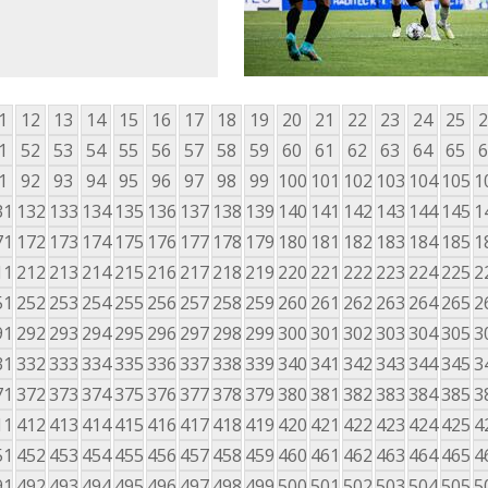
1
12
13
14
15
16
17
18
19
20
21
22
23
24
25
2
1
52
53
54
55
56
57
58
59
60
61
62
63
64
65
6
1
92
93
94
95
96
97
98
99
100
101
102
103
104
105
1
31
132
133
134
135
136
137
138
139
140
141
142
143
144
145
1
71
172
173
174
175
176
177
178
179
180
181
182
183
184
185
1
11
212
213
214
215
216
217
218
219
220
221
222
223
224
225
2
51
252
253
254
255
256
257
258
259
260
261
262
263
264
265
2
91
292
293
294
295
296
297
298
299
300
301
302
303
304
305
3
31
332
333
334
335
336
337
338
339
340
341
342
343
344
345
3
71
372
373
374
375
376
377
378
379
380
381
382
383
384
385
3
11
412
413
414
415
416
417
418
419
420
421
422
423
424
425
4
51
452
453
454
455
456
457
458
459
460
461
462
463
464
465
4
91
492
493
494
495
496
497
498
499
500
501
502
503
504
505
5