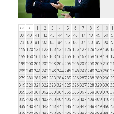
<<
<
1
2
3
4
5
6
7
8
9
10
1
39
40
41
42
43
44
45
46
47
48
49
50
5
79
80
81
82
83
84
85
86
87
88
89
90
9
119
120
121
122
123
124
125
126
127
128
129
130
1
159
160
161
162
163
164
165
166
167
168
169
170
1
199
200
201
202
203
204
205
206
207
208
209
210
2
239
240
241
242
243
244
245
246
247
248
249
250
2
279
280
281
282
283
284
285
286
287
288
289
290
2
319
320
321
322
323
324
325
326
327
328
329
330
3
359
360
361
362
363
364
365
366
367
368
369
370
3
399
400
401
402
403
404
405
406
407
408
409
410
4
439
440
441
442
443
444
445
446
447
448
449
450
4
479
480
481
482
483
484
485
486
487
488
489
490
4