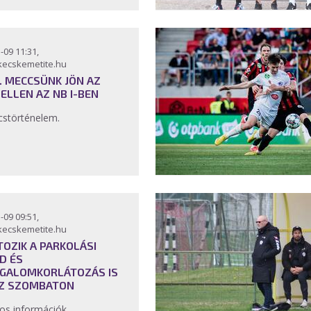
-09 11:31,
kecskemetite.hu
5. MECCSÜNK JÖN AZ
 ELLEN AZ NB I-BEN
störténelem.
-09 09:51,
kecskemetite.hu
TOZIK A PARKOLÁSI
D ÉS
GALOMKORLÁTOZÁS IS
Z SZOMBATON
os információk.