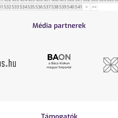
31
532
533
534
535
536
537
538
539
540
541
>
>>
Média partnerek
Támogatók