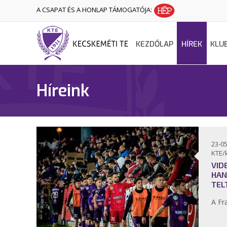
A CSAPAT ÉS A HONLAP TÁMOGATÓJA:
KEZDŐLAP
HÍREK
KLU
Híreink
23-05
KTE/
VID
HAN
TEL
A Fra