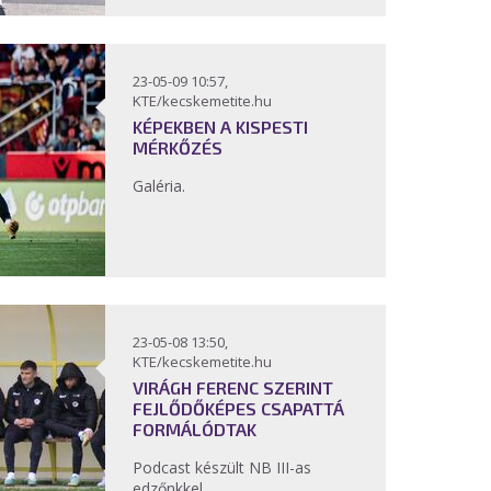
23-05-09 10:57,
KTE/kecskemetite.hu
KÉPEKBEN A KISPESTI
MÉRKŐZÉS
Galéria.
23-05-08 13:50,
KTE/kecskemetite.hu
VIRÁGH FERENC SZERINT
FEJLŐDŐKÉPES CSAPATTÁ
FORMÁLÓDTAK
Podcast készült NB III-as
edzőnkkel.