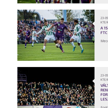
23-05
KTE/
A 1
FTC
Mecc
23-05
KTE/
VÁL
REN
FOR
LES
Font