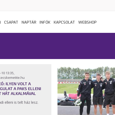
B
CSAPAT
NAPTÁR
INFÓK
KAPCSOLAT
WEBSHOP
-10 13:35,
kecskemetite.hu
EÓ: ILYEN VOLT A
GULAT A PAKS ELLENI
T HÁT ALKALMÁVAL
di elleni is telt ház lesz.