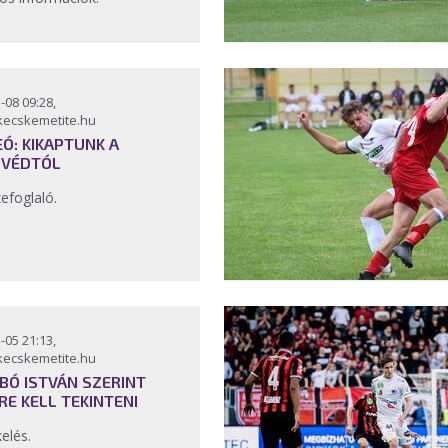
-08 09:28,
kecskemetite.hu
EÓ: KIKAPTUNK A
VÉDTÓL
efoglaló.
-05 21:13,
kecskemetite.hu
BÓ ISTVÁN SZERINT
RE KELL TEKINTENI
kelés.