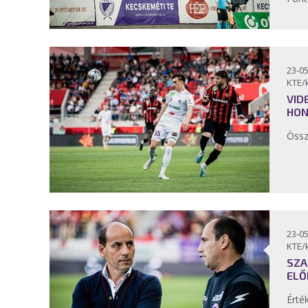
23-05
KTE/
VID
HON
Össz
23-05
KTE/
SZA
ELŐ
Érté