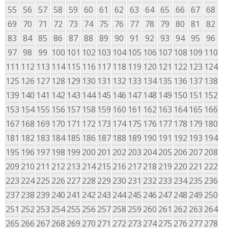
55
56
57
58
59
60
61
62
63
64
65
66
67
68
69
70
71
72
73
74
75
76
77
78
79
80
81
82
83
84
85
86
87
88
89
90
91
92
93
94
95
96
97
98
99
100
101
102
103
104
105
106
107
108
109
110
111
112
113
114
115
116
117
118
119
120
121
122
123
124
125
126
127
128
129
130
131
132
133
134
135
136
137
138
139
140
141
142
143
144
145
146
147
148
149
150
151
152
153
154
155
156
157
158
159
160
161
162
163
164
165
166
167
168
169
170
171
172
173
174
175
176
177
178
179
180
181
182
183
184
185
186
187
188
189
190
191
192
193
194
195
196
197
198
199
200
201
202
203
204
205
206
207
208
209
210
211
212
213
214
215
216
217
218
219
220
221
222
223
224
225
226
227
228
229
230
231
232
233
234
235
236
237
238
239
240
241
242
243
244
245
246
247
248
249
250
251
252
253
254
255
256
257
258
259
260
261
262
263
264
265
266
267
268
269
270
271
272
273
274
275
276
277
278