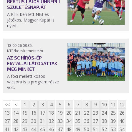
BERTUS LAJOS ÜNNEPLI
SZÜLETÉSNAPJÁT
A KTE-ben lett NBI-es
játékos, Magyar Kupát is
nyert.
18-09-26 08:35,
KTE/kecskemetite.hu
AZ SC HÍRÖS-ÉP
FIATALJAI LÁTOGATTAK
MEG MINKET
A foci mellett közös
vacsora is a program része
volt.
<<
<
1
2
3
4
5
6
7
8
9
10
11
12
13
14
15
16
17
18
19
20
21
22
23
24
25
26
27
28
29
30
31
32
33
34
35
36
37
38
39
40
41
42
43
44
45
46
47
48
49
50
51
52
53
54