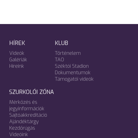
HÍREK
KLUB
Videók
Történelem
Galériák
TAO
Híreink
Széktói Stadion
Dokumentumok
Támogatói videók
SZURKOLÓI ZÓNA
Mérkőzés és
jegyinformációk
Sajtóakkreditáció
Ajándéktárgy
Kezdőrúgás
Videóink