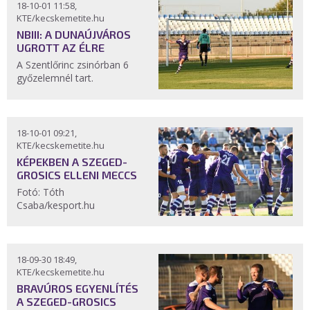
18-10-01 11:58,
KTE/kecskemetite.hu
NBIII: A DUNAÚJVÁROS
UGROTT AZ ÉLRE
A Szentlőrinc zsinórban 6
győzelemnél tart.
18-10-01 09:21,
KTE/kecskemetite.hu
KÉPEKBEN A SZEGED-
GROSICS ELLENI MECCS
Fotó: Tóth
Csaba/kesport.hu
18-09-30 18:49,
KTE/kecskemetite.hu
BRAVÚROS EGYENLÍTÉS
A SZEGED-GROSICS