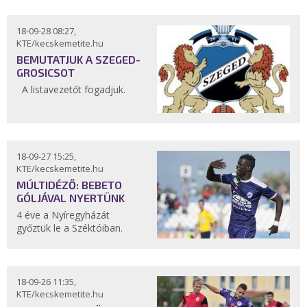
18-09-28 08:27,
KTE/kecskemetite.hu
BEMUTATJUK A SZEGED-
GROSICSOT
A listavezetőt fogadjuk.
18-09-27 15:25,
KTE/kecskemetite.hu
MÚLTIDÉZŐ: BEBETO
GÓLJÁVAL NYERTÜNK
4 éve a Nyíregyházát
győztük le a Széktóiban.
18-09-26 11:35,
KTE/kecskemetite.hu