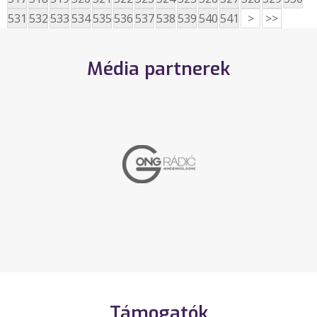
531
532
533
534
535
536
537
538
539
540
541
>
>>
Média partnerek
Támogatók