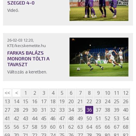
SZEGED 4-0
Videó.
26-02-03 12:20,
KTE/kecskemetite.hu
FARKAS BALÁZS
MONORON TÖLTI A
TAVASZT
Változás a keretben.
<<
<
1
2
3
4
5
6
7
8
9
10
11
12
13
14
15
16
17
18
19
20
21
22
23
24
25
26
27
28
29
30
31
32
33
34
35
36
37
38
39
40
41
42
43
44
45
46
47
48
49
50
51
52
53
54
55
56
57
58
59
60
61
62
63
64
65
66
67
68
69
70
71
72
73
74
75
76
77
78
79
80
81
82