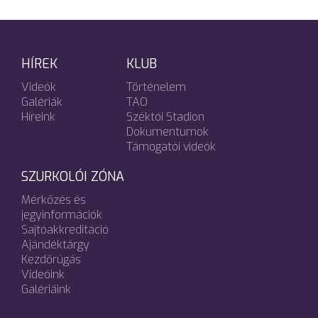
HÍREK
KLUB
Videók
Történelem
Galériák
TAO
Híreink
Széktói Stadion
Dokumentumok
Támogatói videók
SZURKOLÓI ZÓNA
Mérkőzés és
jegyinformációk
Sajtóakkreditáció
Ajándéktárgy
Kezdőrúgás
Videóink
Galériáink