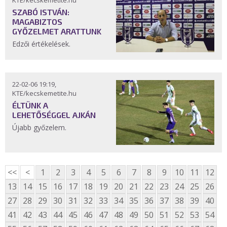
KTE/kecskemetite.hu
SZABÓ ISTVÁN:
MAGABIZTOS
GYŐZELMET ARATTUNK
Edzői értékelések.
22-02-06 19:19,
KTE/kecskemetite.hu
ÉLTÜNK A
LEHETŐSÉGGEL AJKÁN
Újabb győzelem.
<<
<
1
2
3
4
5
6
7
8
9
10
11
12
13
14
15
16
17
18
19
20
21
22
23
24
25
26
27
28
29
30
31
32
33
34
35
36
37
38
39
40
41
42
43
44
45
46
47
48
49
50
51
52
53
54