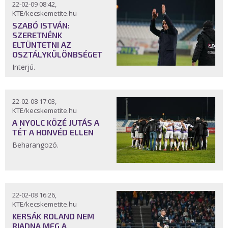
22-02-09 08:42,
KTE/kecskemetite.hu
SZABÓ ISTVÁN:
SZERETNÉNK
ELTÜNTETNI AZ
OSZTÁLYKÜLÖNBSÉGET
Interjú.
22-02-08 17:03,
KTE/kecskemetite.hu
A NYOLC KÖZÉ JUTÁS A
TÉT A HONVÉD ELLEN
Beharangozó.
22-02-08 16:26,
KTE/kecskemetite.hu
KERSÁK ROLAND NEM
RIADNA MEG A