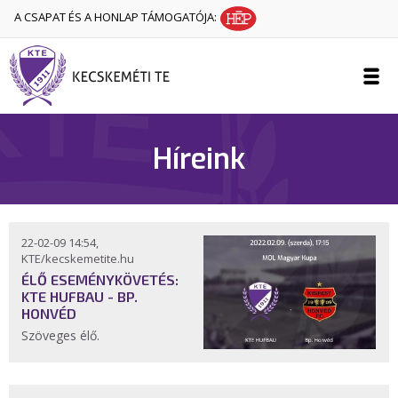
A CSAPAT ÉS A HONLAP TÁMOGATÓJA:
Híreink
22-02-09 14:54,
KTE/kecskemetite.hu
ÉLŐ ESEMÉNYKÖVETÉS:
KTE HUFBAU - BP.
HONVÉD
Szöveges élő.