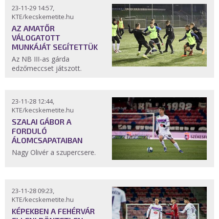
23-11-29 14:57,
KTE/kecskemetite.hu
AZ AMATŐR
VÁLOGATOTT
MUNKÁJÁT SEGÍTETTÜK
Az NB III-as gárda
edzőmeccset játszott.
23-11-28 12:44,
KTE/kecskemetite.hu
SZALAI GÁBOR A
FORDULÓ
ÁLOMCSAPATAIBAN
Nagy Olivér a szupercsere.
23-11-28 09:23,
KTE/kecskemetite.hu
KÉPEKBEN A FEHÉRVÁR