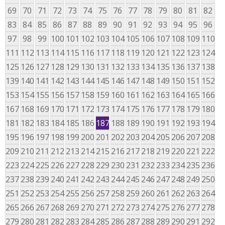
69
70
71
72
73
74
75
76
77
78
79
80
81
82
83
84
85
86
87
88
89
90
91
92
93
94
95
96
97
98
99
100
101
102
103
104
105
106
107
108
109
110
111
112
113
114
115
116
117
118
119
120
121
122
123
124
125
126
127
128
129
130
131
132
133
134
135
136
137
138
139
140
141
142
143
144
145
146
147
148
149
150
151
152
153
154
155
156
157
158
159
160
161
162
163
164
165
166
167
168
169
170
171
172
173
174
175
176
177
178
179
180
181
182
183
184
185
186
187
188
189
190
191
192
193
194
195
196
197
198
199
200
201
202
203
204
205
206
207
208
209
210
211
212
213
214
215
216
217
218
219
220
221
222
223
224
225
226
227
228
229
230
231
232
233
234
235
236
237
238
239
240
241
242
243
244
245
246
247
248
249
250
251
252
253
254
255
256
257
258
259
260
261
262
263
264
265
266
267
268
269
270
271
272
273
274
275
276
277
278
279
280
281
282
283
284
285
286
287
288
289
290
291
292