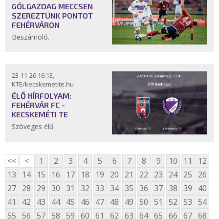
GÓLGAZDAG MECCSEN
SZEREZTÜNK PONTOT
FEHÉRVÁRON
Beszámoló.
23-11-26 16:13,
KTE/kecskemetite.hu
ÉLŐ HÍRFOLYAM:
FEHÉRVÁR FC -
KECSKEMÉTI TE
Szöveges élő.
<<
<
1
2
3
4
5
6
7
8
9
10
11
12
13
14
15
16
17
18
19
20
21
22
23
24
25
26
27
28
29
30
31
32
33
34
35
36
37
38
39
40
41
42
43
44
45
46
47
48
49
50
51
52
53
54
55
56
57
58
59
60
61
62
63
64
65
66
67
68