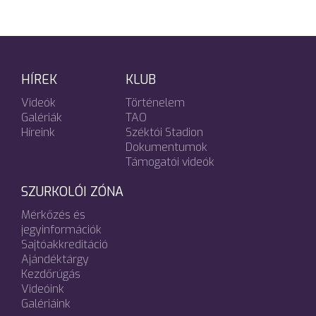
HÍREK
KLUB
Videók
Történelem
Galériák
TAO
Híreink
Széktói Stadion
Dokumentumok
Támogatói videók
SZURKOLÓI ZÓNA
Mérkőzés és
jegyinformációk
Sajtóakkreditáció
Ajándéktárgy
Kezdőrúgás
Videóink
Galériáink