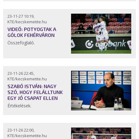
23-11-27 10:19,
KTE/kecskemetite.hu
VIDEÓ: POTYOGTAK A
GÓLOK FEHÉRVÁRON
Összefoglaló.
23-11-26 22:45,
KTE/kecskemetite.hu
SZABÓ ISTVÁN: NAGY
SZÓ, HOGY FELÁLLTUNK
EGY JÓ CSAPAT ELLEN
Értékelések.
23-11-26 22:00,
KTE/kecskemetite.hu