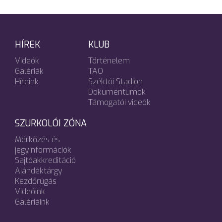
HÍREK
KLUB
Videók
Történelem
Galériák
TAO
Híreink
Széktói Stadion
Dokumentumok
Támogatói videók
SZURKOLÓI ZÓNA
Mérkőzés és
jegyinformációk
Sajtóakkreditáció
Ajándéktárgy
Kezdőrúgás
Videóink
Galériáink