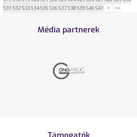
531
532
533
534
535
536
537
538
539
540
541
>
>>
Média partnerek
Támogatók