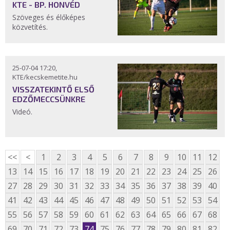
KTE - BP. HONVÉD
Szöveges és élőképes
közvetítés.
25-07-04 17:20,
KTE/kecskemetite.hu
VISSZATEKINTŐ ELSŐ
EDZŐMECCSÜNKRE
Videó.
<<
<
1
2
3
4
5
6
7
8
9
10
11
12
13
14
15
16
17
18
19
20
21
22
23
24
25
26
27
28
29
30
31
32
33
34
35
36
37
38
39
40
41
42
43
44
45
46
47
48
49
50
51
52
53
54
55
56
57
58
59
60
61
62
63
64
65
66
67
68
69
70
71
72
73
74
75
76
77
78
79
80
81
82