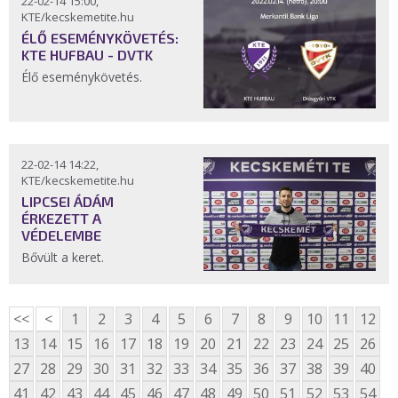
22-02-14 15:00,
KTE/kecskemetite.hu
ÉLŐ ESEMÉNYKÖVETÉS:
KTE HUFBAU - DVTK
Élő eseménykövetés.
22-02-14 14:22,
KTE/kecskemetite.hu
LIPCSEI ÁDÁM
ÉRKEZETT A
VÉDELEMBE
Bővült a keret.
<<
<
1
2
3
4
5
6
7
8
9
10
11
12
13
14
15
16
17
18
19
20
21
22
23
24
25
26
27
28
29
30
31
32
33
34
35
36
37
38
39
40
41
42
43
44
45
46
47
48
49
50
51
52
53
54