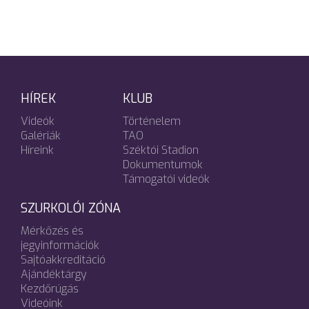
HÍREK
KLUB
Videók
Történelem
Galériák
TAO
Híreink
Széktói Stadion
Dokumentumok
Támogatói videók
SZURKOLÓI ZÓNA
Mérkőzés és
jegyinformációk
Sajtóakkreditáció
Ajándéktárgy
Kezdőrúgás
Videóink