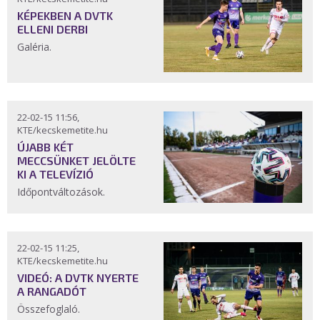
KÉPEKBEN A DVTK
ELLENI DERBI
Galéria.
22-02-15 11:56,
KTE/kecskemetite.hu
ÚJABB KÉT
MECCSÜNKET JELÖLTE
KI A TELEVÍZIÓ
Időpontváltozások.
22-02-15 11:25,
KTE/kecskemetite.hu
VIDEÓ: A DVTK NYERTE
A RANGADÓT
Összefoglaló.