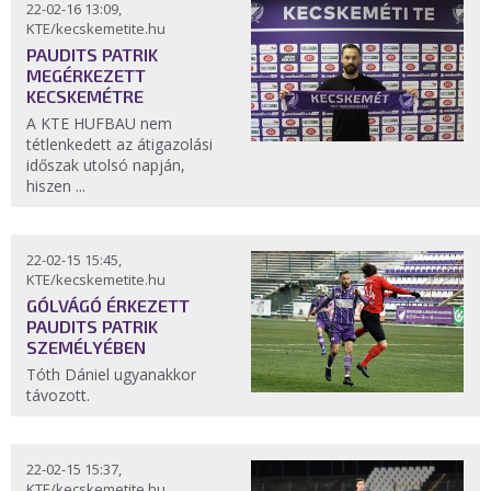
22-02-16 13:09,
KTE/kecskemetite.hu
PAUDITS PATRIK
MEGÉRKEZETT
KECSKEMÉTRE
A KTE HUFBAU nem
tétlenkedett az átigazolási
időszak utolsó napján,
hiszen ...
22-02-15 15:45,
KTE/kecskemetite.hu
GÓLVÁGÓ ÉRKEZETT
PAUDITS PATRIK
SZEMÉLYÉBEN
Tóth Dániel ugyanakkor
távozott.
22-02-15 15:37,
KTE/kecskemetite.hu