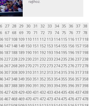
rajthoz.
6
27
28
29
30
31
32
33
34
35
36
37
38
6
67
68
69
70
71
72
73
74
75
76
77
78
06
107
108
109
110
111
112
113
114
115
116
117
118
46
147
148
149
150
151
152
153
154
155
156
157
158
86
187
188
189
190
191
192
193
194
195
196
197
198
26
227
228
229
230
231
232
233
234
235
236
237
238
66
267
268
269
270
271
272
273
274
275
276
277
278
06
307
308
309
310
311
312
313
314
315
316
317
318
46
347
348
349
350
351
352
353
354
355
356
357
358
86
387
388
389
390
391
392
393
394
395
396
397
398
26
427
428
429
430
431
432
433
434
435
436
437
438
66
467
468
469
470
471
472
473
474
475
476
477
478
06
507
508
509
510
511
512
513
514
515
516
517
518