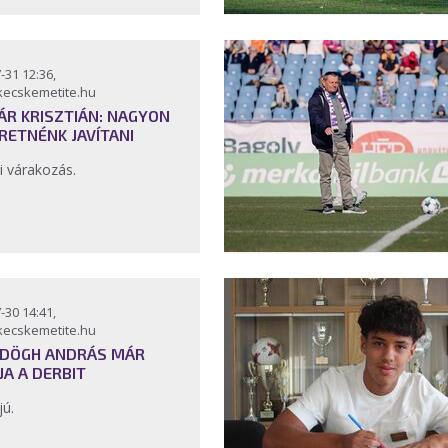
-31 12:36,
kecskemetite.hu
ÁR KRISZTIÁN: NAGYON
RETNÉNK JAVÍTANI
i várakozás.
-30 14:41,
kecskemetite.hu
DÖGH ANDRÁS MÁR
JA A DERBIT
jú.