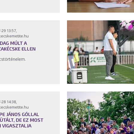
-29 13:57,
kecskemetite.hu
DAG MÚLT A
ZAKÉCSKE ELLEN
störténelem.
-28 14:38,
kecskemetite.hu
PE JÁNOS GÓLLAL
ÜTÁLT, DE EZ MOST
 VIGASZTALJA