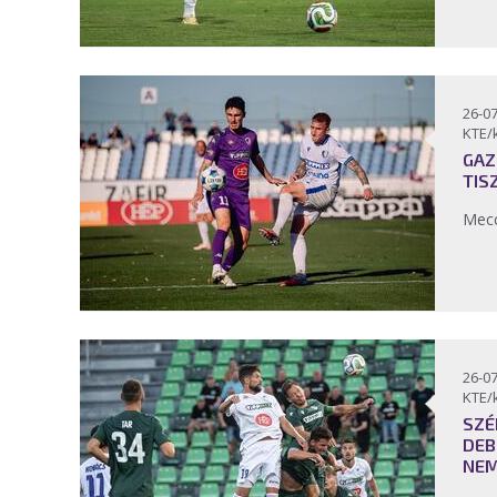
26-07
KTE/
GAZ
TIS
Mecc
26-07
KTE/
SZÉ
DEB
NEM