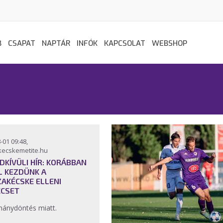
B
CSAPAT
NAPTÁR
INFÓK
KAPCSOLAT
WEBSHOP
-01 09:48,
kecskemetite.hu
DKÍVÜLI HÍR: KORÁBBAN
L KEZDÜNK A
ZAKÉCSKE ELLENI
CSET
ánydöntés miatt.