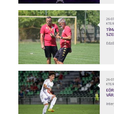
26-07
KTE/
TÍM
SZE
Edző
26-07
KTE/
EÖR
VÁR
Inter