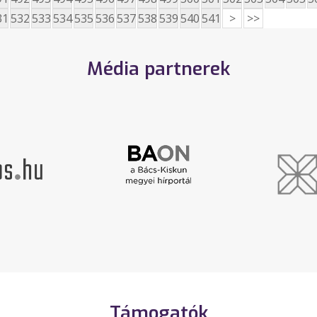
31
532
533
534
535
536
537
538
539
540
541
>
>>
Média partnerek
Támogatók