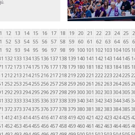
jú.
1
12
13
14
15
16
17
18
19
20
21
22
23
24
25
2
1
52
53
54
55
56
57
58
59
60
61
62
63
64
65
6
1
92
93
94
95
96
97
98
99
100
101
102
103
104
105
1
31
132
133
134
135
136
137
138
139
140
141
142
143
144
145
1
71
172
173
174
175
176
177
178
179
180
181
182
183
184
185
1
11
212
213
214
215
216
217
218
219
220
221
222
223
224
225
2
51
252
253
254
255
256
257
258
259
260
261
262
263
264
265
2
91
292
293
294
295
296
297
298
299
300
301
302
303
304
305
3
31
332
333
334
335
336
337
338
339
340
341
342
343
344
345
3
71
372
373
374
375
376
377
378
379
380
381
382
383
384
385
3
11
412
413
414
415
416
417
418
419
420
421
422
423
424
425
4
51
452
453
454
455
456
457
458
459
460
461
462
463
464
465
4
91
492
493
494
495
496
497
498
499
500
501
502
503
504
505
5