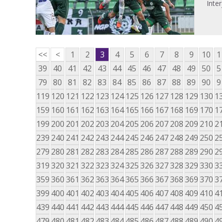
Inter
<<
<
1
2
3
4
5
6
7
8
9
10
1
39
40
41
42
43
44
45
46
47
48
49
50
5
79
80
81
82
83
84
85
86
87
88
89
90
9
119
120
121
122
123
124
125
126
127
128
129
130
1
159
160
161
162
163
164
165
166
167
168
169
170
1
199
200
201
202
203
204
205
206
207
208
209
210
2
239
240
241
242
243
244
245
246
247
248
249
250
2
279
280
281
282
283
284
285
286
287
288
289
290
2
319
320
321
322
323
324
325
326
327
328
329
330
3
359
360
361
362
363
364
365
366
367
368
369
370
3
399
400
401
402
403
404
405
406
407
408
409
410
4
439
440
441
442
443
444
445
446
447
448
449
450
4
479
480
481
482
483
484
485
486
487
488
489
490
4