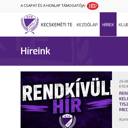
A CSAPAT ÉS A HONLAP TÁMOGATÓJA:
KEZDŐLAP
HÍREK
KLU
Híreink
26-08
KTE/
REN
KEL
TIS
MEC
Korm