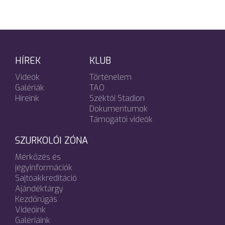
HÍREK
KLUB
Videók
Történelem
Galériák
TAO
Híreink
Széktói Stadion
Dokumentumok
Támogatói videók
SZURKOLÓI ZÓNA
Mérkőzés és
jegyinformációk
Sajtóakkreditáció
Ajándéktárgy
Kezdőrúgás
Videóink
Galériáink