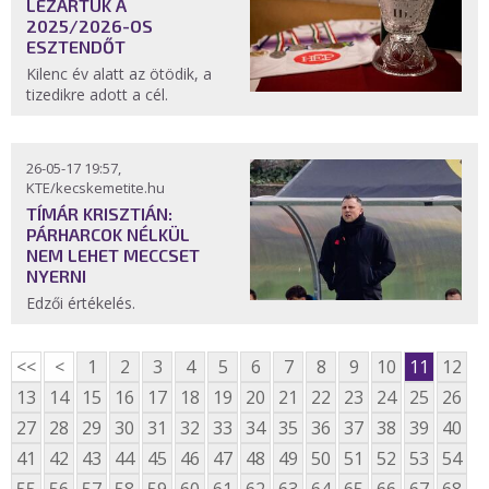
LEZÁRTUK A
2025/2026-OS
ESZTENDŐT
Kilenc év alatt az ötödik, a
tizedikre adott a cél.
26-05-17 19:57,
KTE/kecskemetite.hu
TÍMÁR KRISZTIÁN:
PÁRHARCOK NÉLKÜL
NEM LEHET MECCSET
NYERNI
Edzői értékelés.
<<
<
1
2
3
4
5
6
7
8
9
10
11
12
13
14
15
16
17
18
19
20
21
22
23
24
25
26
27
28
29
30
31
32
33
34
35
36
37
38
39
40
41
42
43
44
45
46
47
48
49
50
51
52
53
54