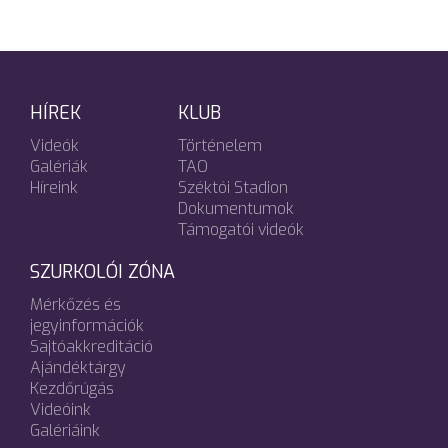
HÍREK
KLUB
Videók
Történelem
Galériák
TAO
Híreink
Széktói Stadion
Dokumentumok
Támogatói videók
SZURKOLÓI ZÓNA
Mérkőzés és
jegyinformációk
Sajtóakkreditáció
Ajándéktárgy
Kezdőrúgás
Videóink
Galériáink