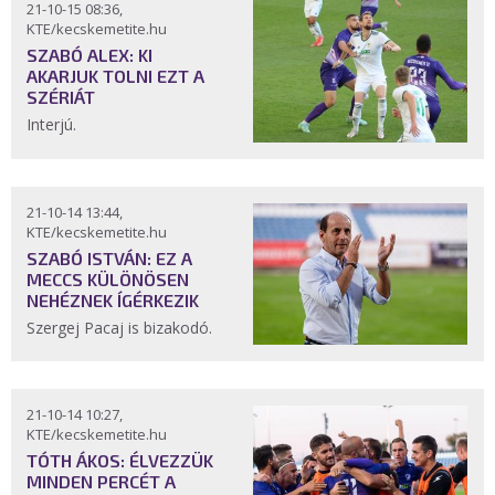
21-10-15 08:36,
KTE/kecskemetite.hu
SZABÓ ALEX: KI
AKARJUK TOLNI EZT A
SZÉRIÁT
Interjú.
21-10-14 13:44,
KTE/kecskemetite.hu
SZABÓ ISTVÁN: EZ A
MECCS KÜLÖNÖSEN
NEHÉZNEK ÍGÉRKEZIK
Szergej Pacaj is bizakodó.
21-10-14 10:27,
KTE/kecskemetite.hu
TÓTH ÁKOS: ÉLVEZZÜK
MINDEN PERCÉT A