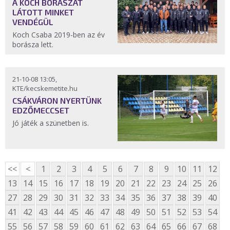
A KOCH BORÁSZAT
LÁTOTT MINKET
VENDÉGÜL
Koch Csaba 2019-ben az év
borásza lett.
21-10-08 13:05,
KTE/kecskemetite.hu
CSÁKVÁRON NYERTÜNK
EDZŐMECCSET
Jó játék a szünetben is.
<<
<
1
2
3
4
5
6
7
8
9
10
11
12
13
14
15
16
17
18
19
20
21
22
23
24
25
26
27
28
29
30
31
32
33
34
35
36
37
38
39
40
41
42
43
44
45
46
47
48
49
50
51
52
53
54
55
56
57
58
59
60
61
62
63
64
65
66
67
68