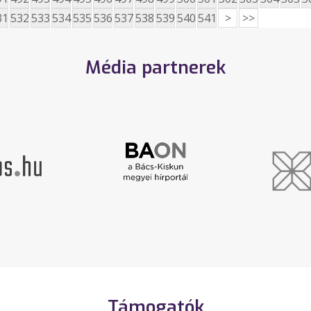
31
532
533
534
535
536
537
538
539
540
541
>
>>
Média partnerek
Támogatók