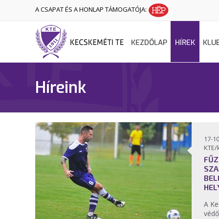
A CSAPAT ÉS A HONLAP TÁMOGATÓJA:
KEZDŐLAP
HÍREK
KLU
Híreink
17-10
KTE/
FŰZ
SZA
BEL
HEL
A Ke
védő