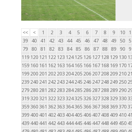
<<
<
1
2
3
4
5
6
7
8
9
10
1
39
40
41
42
43
44
45
46
47
48
49
50
5
79
80
81
82
83
84
85
86
87
88
89
90
9
119
120
121
122
123
124
125
126
127
128
129
130
1
159
160
161
162
163
164
165
166
167
168
169
170
1
199
200
201
202
203
204
205
206
207
208
209
210
2
239
240
241
242
243
244
245
246
247
248
249
250
2
279
280
281
282
283
284
285
286
287
288
289
290
2
319
320
321
322
323
324
325
326
327
328
329
330
3
359
360
361
362
363
364
365
366
367
368
369
370
3
399
400
401
402
403
404
405
406
407
408
409
410
4
439
440
441
442
443
444
445
446
447
448
449
450
4
479
480
481
482
483
484
485
486
487
488
489
490
4