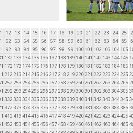
1
12
13
14
15
16
17
18
19
20
21
22
23
24
25
2
1
52
53
54
55
56
57
58
59
60
61
62
63
64
65
6
1
92
93
94
95
96
97
98
99
100
101
102
103
104
105
1
31
132
133
134
135
136
137
138
139
140
141
142
143
144
145
1
71
172
173
174
175
176
177
178
179
180
181
182
183
184
185
1
11
212
213
214
215
216
217
218
219
220
221
222
223
224
225
2
51
252
253
254
255
256
257
258
259
260
261
262
263
264
265
2
91
292
293
294
295
296
297
298
299
300
301
302
303
304
305
3
31
332
333
334
335
336
337
338
339
340
341
342
343
344
345
3
71
372
373
374
375
376
377
378
379
380
381
382
383
384
385
3
11
412
413
414
415
416
417
418
419
420
421
422
423
424
425
4
51
452
453
454
455
456
457
458
459
460
461
462
463
464
465
4
91
492
493
494
495
496
497
498
499
500
501
502
503
504
505
5