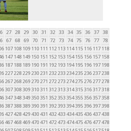
6
27
28
29
30
31
32
33
34
35
36
37
38
6
67
68
69
70
71
72
73
74
75
76
77
78
06
107
108
109
110
111
112
113
114
115
116
117
118
46
147
148
149
150
151
152
153
154
155
156
157
158
86
187
188
189
190
191
192
193
194
195
196
197
198
26
227
228
229
230
231
232
233
234
235
236
237
238
66
267
268
269
270
271
272
273
274
275
276
277
278
06
307
308
309
310
311
312
313
314
315
316
317
318
46
347
348
349
350
351
352
353
354
355
356
357
358
86
387
388
389
390
391
392
393
394
395
396
397
398
26
427
428
429
430
431
432
433
434
435
436
437
438
66
467
468
469
470
471
472
473
474
475
476
477
478
06
507
508
509
510
511
512
513
514
515
516
517
518