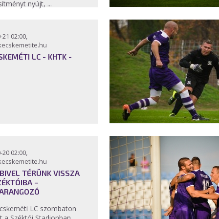
sítményt nyújt, ...
-21 02:00,
kecskemetite.hu
SKEMÉTI LC - KHTK -
-20 02:00,
kecskemetite.hu
BIVEL TÉRÜNK VISSZA
ZÉKTÓIBA –
ARANGOZÓ
cskeméti LC szombaton
t a Széktói Stadionban