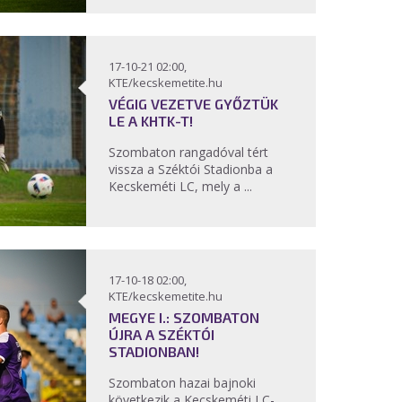
17-10-21 02:00,
KTE/kecskemetite.hu
VÉGIG VEZETVE GYŐZTÜK
LE A KHTK-T!
Szombaton rangadóval tért
vissza a Széktói Stadionba a
Kecskeméti LC, mely a ...
17-10-18 02:00,
KTE/kecskemetite.hu
MEGYE I.: SZOMBATON
ÚJRA A SZÉKTÓI
STADIONBAN!
Szombaton hazai bajnoki
következik a Kecskeméti LC-