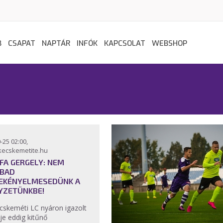
B
CSAPAT
NAPTÁR
INFÓK
KAPCSOLAT
WEBSHOP
-25 02:00,
kecskemetite.hu
FA GERGELY: NEM
BAD
EKÉNYELMESEDÜNK A
YZETÜNKBE!
cskeméti LC nyáron igazolt
je eddig kitűnő