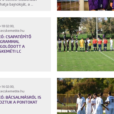
hatja bajnokiját, a ...
-18 02:00,
kecskemetite.hu
EÓ: CSAPATÉPÍTŐ
OGRAMMAL
GOLÓDOTT A
SKEMÉTI LC
-16 02:00,
kecskemetite.hu
EÓ: BÁCSALMÁSRÓL IS
OZTUK A PONTOKAT