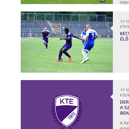
telje
17-10
KTE/
KEC
ÉLŐ
17-10
KTE/
DER
A S
BEH
A Ke
ismé