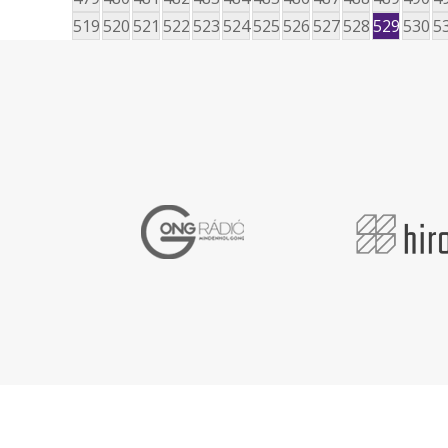
519
520
521
522
523
524
525
526
527
528
529
530
5