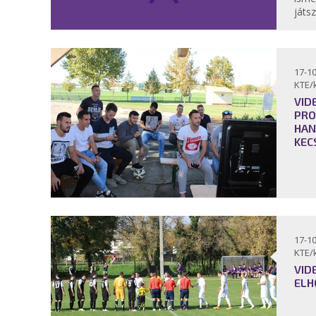
játsz
17-10
KTE/
VID
PR
HAN
KEC
17-10
KTE/
VID
ELH