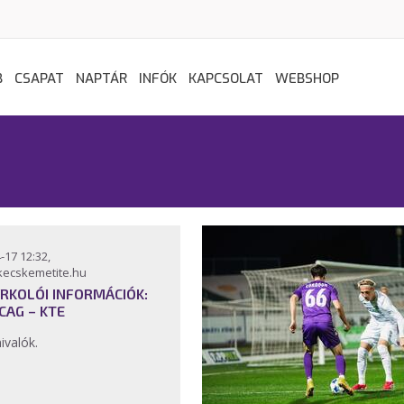
B
CSAPAT
NAPTÁR
INFÓK
KAPCSOLAT
WEBSHOP
-17 12:32,
kecskemetite.hu
RKOLÓI INFORMÁCIÓK:
CAG – KTE
ivalók.