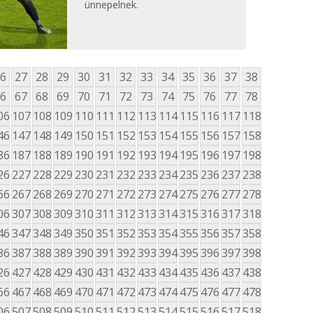
ünnepelnek.
6
27
28
29
30
31
32
33
34
35
36
37
38
6
67
68
69
70
71
72
73
74
75
76
77
78
06
107
108
109
110
111
112
113
114
115
116
117
118
46
147
148
149
150
151
152
153
154
155
156
157
158
86
187
188
189
190
191
192
193
194
195
196
197
198
26
227
228
229
230
231
232
233
234
235
236
237
238
66
267
268
269
270
271
272
273
274
275
276
277
278
06
307
308
309
310
311
312
313
314
315
316
317
318
46
347
348
349
350
351
352
353
354
355
356
357
358
86
387
388
389
390
391
392
393
394
395
396
397
398
26
427
428
429
430
431
432
433
434
435
436
437
438
66
467
468
469
470
471
472
473
474
475
476
477
478
06
507
508
509
510
511
512
513
514
515
516
517
518