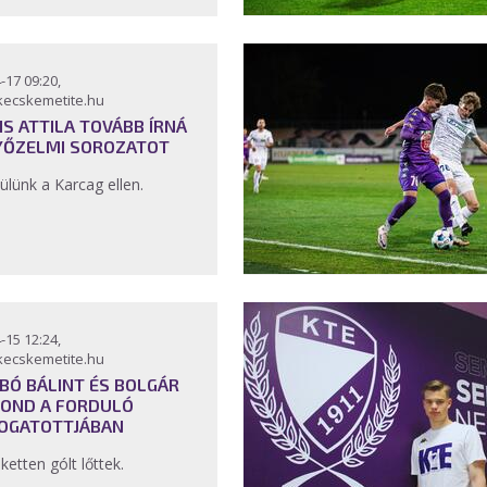
-17 09:20,
kecskemetite.hu
IS ATTILA TOVÁBB ÍRNÁ
YŐZELMI SOROZATOT
ülünk a Karcag ellen.
-15 12:24,
kecskemetite.hu
BÓ BÁLINT ÉS BOLGÁR
OND A FORDULÓ
OGATOTTJÁBAN
ketten gólt lőttek.