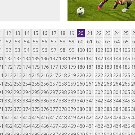
1
12
13
14
15
16
17
18
19
20
21
22
23
24
25
2
1
52
53
54
55
56
57
58
59
60
61
62
63
64
65
6
1
92
93
94
95
96
97
98
99
100
101
102
103
104
105
1
31
132
133
134
135
136
137
138
139
140
141
142
143
144
145
1
71
172
173
174
175
176
177
178
179
180
181
182
183
184
185
1
11
212
213
214
215
216
217
218
219
220
221
222
223
224
225
2
51
252
253
254
255
256
257
258
259
260
261
262
263
264
265
2
91
292
293
294
295
296
297
298
299
300
301
302
303
304
305
3
31
332
333
334
335
336
337
338
339
340
341
342
343
344
345
3
71
372
373
374
375
376
377
378
379
380
381
382
383
384
385
3
11
412
413
414
415
416
417
418
419
420
421
422
423
424
425
4
51
452
453
454
455
456
457
458
459
460
461
462
463
464
465
4
91
492
493
494
495
496
497
498
499
500
501
502
503
504
505
5