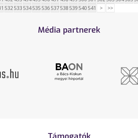
31
532
533
534
535
536
537
538
539
540
541
>
>>
Média partnerek
Támogatók