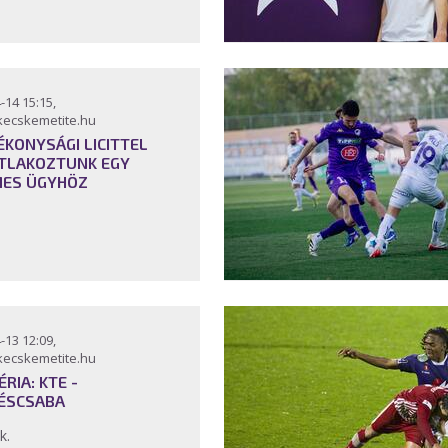
-14 15:15,
kecskemetite.hu
ÉKONYSÁGI LICITTEL
TLAKOZTUNK EGY
ES ÜGYHÖZ
-13 12:09,
kecskemetite.hu
ÉRIA: KTE -
ÉSCSABA
k.