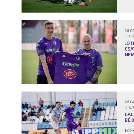
26-04
KTE/
JÓT
CSA
NEM
26-04
KTE/
GAL
BÉK
Fotó