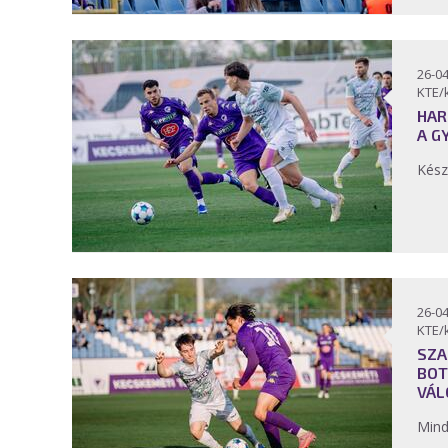
26-04
KTE/
HAR
A G
Kész
26-04
KTE/
SZA
BOT
VÁL
Mind