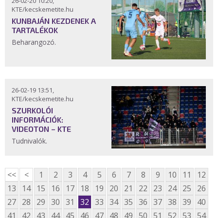
26-02-20 10:20,
KTE/kecskemetite.hu
KUNBAJÁN KEZDENEK A
TARTALÉKOK
Beharangozó.
26-02-19 13:51,
KTE/kecskemetite.hu
SZURKOLÓI
INFORMÁCIÓK:
VIDEOTON – KTE
Tudnivalók.
<<
<
1
2
3
4
5
6
7
8
9
10
11
12
13
14
15
16
17
18
19
20
21
22
23
24
25
26
27
28
29
30
31
32
33
34
35
36
37
38
39
40
41
42
43
44
45
46
47
48
49
50
51
52
53
54