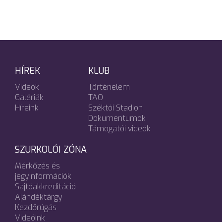
HÍREK
KLUB
Videók
Történelem
Galériák
TAO
Híreink
Széktói Stadion
Dokumentumok
Támogatói videók
SZURKOLÓI ZÓNA
Mérkőzés és
jegyinformációk
Sajtóakkreditáció
Ajándéktárgy
Kezdőrúgás
Videóink