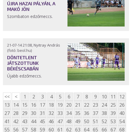
ÚJRA HAZAI PÁLYÁN, A
MAKÓ JÖN
Szombaton edzőmeccs.
21-07-14 21:08, Nyitray András
(fotó: beol.hu)
DÖNTETLENT
JÁTSZOTTUNK
BÉKÉSCSABÁN
Újabb edzőmeccs.
<<
<
1
2
3
4
5
6
7
8
9
10
11
12
13
14
15
16
17
18
19
20
21
22
23
24
25
26
27
28
29
30
31
32
33
34
35
36
37
38
39
40
41
42
43
44
45
46
47
48
49
50
51
52
53
54
55
56
57
58
59
60
61
62
63
64
65
66
67
68