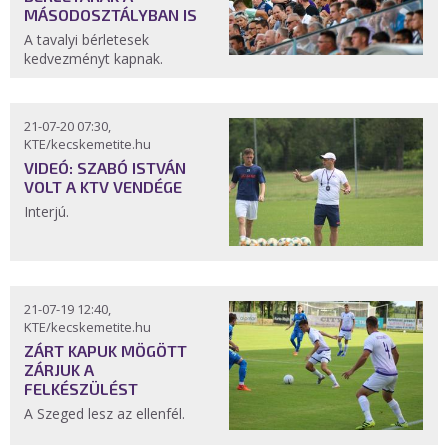
MÁSODOSZTÁLYBAN IS
A tavalyi bérletesek
kedvezményt kapnak.
21-07-20 07:30,
KTE/kecskemetite.hu
VIDEÓ: SZABÓ ISTVÁN
VOLT A KTV VENDÉGE
Interjú.
21-07-19 12:40,
KTE/kecskemetite.hu
ZÁRT KAPUK MÖGÖTT
ZÁRJUK A
FELKÉSZÜLÉST
A Szeged lesz az ellenfél.