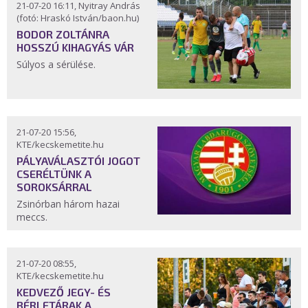
21-07-20 16:11, Nyitray András
(fotó: Hraskó István/baon.hu)
BODOR ZOLTÁNRA
HOSSZÚ KIHAGYÁS VÁR
Súlyos a sérülése.
21-07-20 15:56,
KTE/kecskemetite.hu
PÁLYAVÁLASZTÓI JOGOT
CSERÉLTÜNK A
SOROKSÁRRAL
Zsinórban három hazai
meccs.
21-07-20 08:55,
KTE/kecskemetite.hu
KEDVEZŐ JEGY- ÉS
BÉRLETÁRAK A