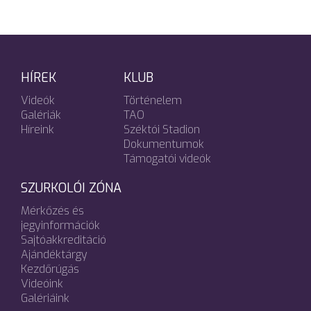
HÍREK
KLUB
Videók
Történelem
Galériák
TAO
Híreink
Széktói Stadion
Dokumentumok
Támogatói videók
SZURKOLÓI ZÓNA
Mérkőzés és
jegyinformációk
Sajtóakkreditáció
Ajándéktárgy
Kezdőrúgás
Videóink
Galériáink