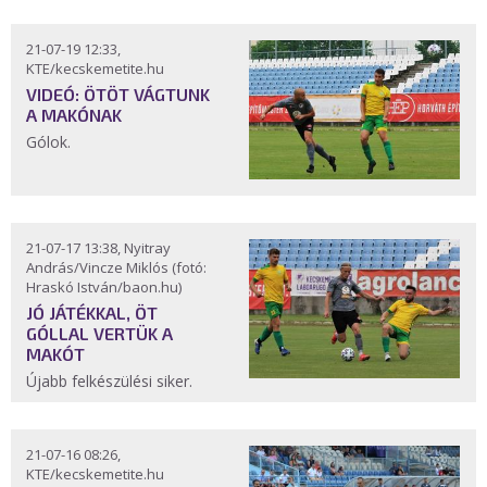
21-07-19 12:33,
KTE/kecskemetite.hu
VIDEÓ: ÖTÖT VÁGTUNK
A MAKÓNAK
Gólok.
21-07-17 13:38, Nyitray
András/Vincze Miklós (fotó:
Hraskó István/baon.hu)
JÓ JÁTÉKKAL, ÖT
GÓLLAL VERTÜK A
MAKÓT
Újabb felkészülési siker.
21-07-16 08:26,
KTE/kecskemetite.hu