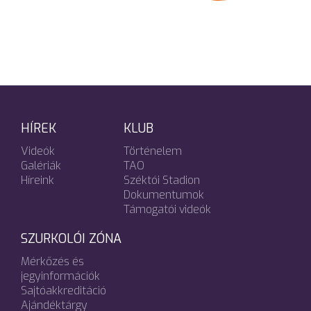
HÍREK
KLUB
Videók
Történelem
Galériák
TAO
Híreink
Széktói Stadion
Dokumentumok
Támogatói videók
SZURKOLÓI ZÓNA
Mérkőzés és
jegyinformációk
Sajtóakkreditáció
Ajándéktárgy