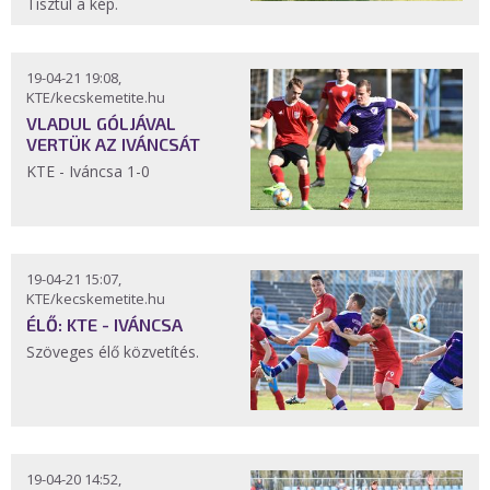
Tisztul a kép.
19-04-21 19:08,
KTE/kecskemetite.hu
VLADUL GÓLJÁVAL
VERTÜK AZ IVÁNCSÁT
KTE - Iváncsa 1-0
19-04-21 15:07,
KTE/kecskemetite.hu
ÉLŐ: KTE - IVÁNCSA
Szöveges élő közvetítés.
19-04-20 14:52,