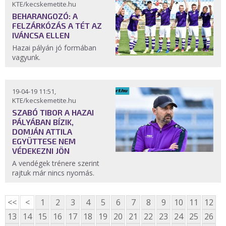
KTE/kecskemetite.hu
BEHARANGOZÓ: A
FELZÁRKÓZÁS A TÉT AZ
IVÁNCSA ELLEN
Hazai pályán jó formában
vagyunk.
19-04-19 11:51,
KTE/kecskemetite.hu
SZABÓ TIBOR A HAZAI
PÁLYÁBAN BÍZIK,
DOMJÁN ATTILA
EGYÜTTESE NEM
VÉDEKEZNI JÖN
A vendégek trénere szerint
rajtuk már nincs nyomás.
<<
<
1
2
3
4
5
6
7
8
9
10
11
12
13
14
15
16
17
18
19
20
21
22
23
24
25
26