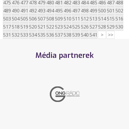
475
476
477
478
479
480
481
482
483
484
485
486
487
488
489
490
491
492
493
494
495
496
497
498
499
500
501
502
503
504
505
506
507
508
509
510
511
512
513
514
515
516
517
518
519
520
521
522
523
524
525
526
527
528
529
530
531
532
533
534
535
536
537
538
539
540
541
>
>>
Média partnerek