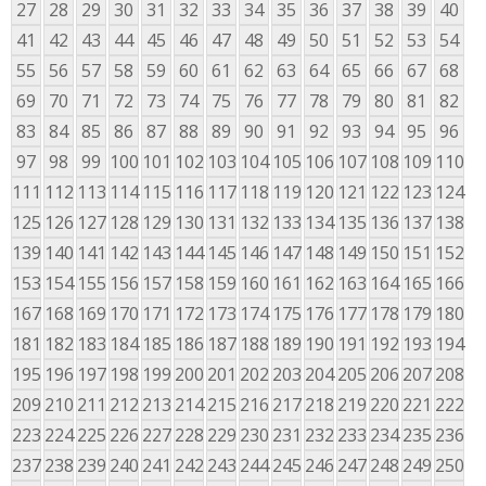
27
28
29
30
31
32
33
34
35
36
37
38
39
40
41
42
43
44
45
46
47
48
49
50
51
52
53
54
55
56
57
58
59
60
61
62
63
64
65
66
67
68
69
70
71
72
73
74
75
76
77
78
79
80
81
82
83
84
85
86
87
88
89
90
91
92
93
94
95
96
97
98
99
100
101
102
103
104
105
106
107
108
109
110
111
112
113
114
115
116
117
118
119
120
121
122
123
124
125
126
127
128
129
130
131
132
133
134
135
136
137
138
139
140
141
142
143
144
145
146
147
148
149
150
151
152
153
154
155
156
157
158
159
160
161
162
163
164
165
166
167
168
169
170
171
172
173
174
175
176
177
178
179
180
181
182
183
184
185
186
187
188
189
190
191
192
193
194
195
196
197
198
199
200
201
202
203
204
205
206
207
208
209
210
211
212
213
214
215
216
217
218
219
220
221
222
223
224
225
226
227
228
229
230
231
232
233
234
235
236
237
238
239
240
241
242
243
244
245
246
247
248
249
250