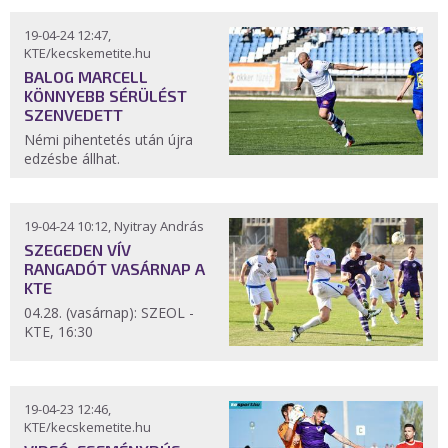
19-04-24 12:47,
KTE/kecskemetite.hu
BALOG MARCELL
KÖNNYEBB SÉRÜLÉST
SZENVEDETT
Némi pihentetés után újra
edzésbe állhat.
19-04-24 10:12, Nyitray András
SZEGEDEN VÍV
RANGADÓT VASÁRNAP A
KTE
04.28. (vasárnap): SZEOL -
KTE, 16:30
19-04-23 12:46,
KTE/kecskemetite.hu