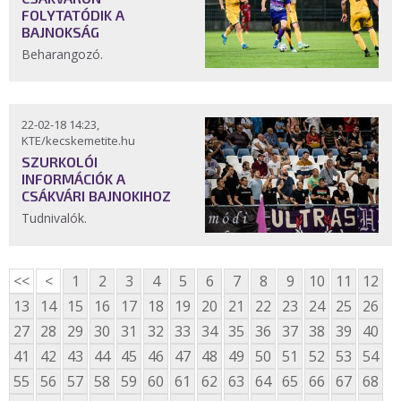
FOLYTATÓDIK A
BAJNOKSÁG
Beharangozó.
22-02-18 14:23,
KTE/kecskemetite.hu
SZURKOLÓI
INFORMÁCIÓK A
CSÁKVÁRI BAJNOKIHOZ
Tudnivalók.
<<
<
1
2
3
4
5
6
7
8
9
10
11
12
13
14
15
16
17
18
19
20
21
22
23
24
25
26
27
28
29
30
31
32
33
34
35
36
37
38
39
40
41
42
43
44
45
46
47
48
49
50
51
52
53
54
55
56
57
58
59
60
61
62
63
64
65
66
67
68