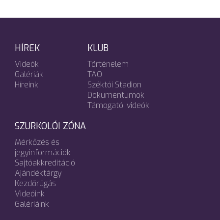
HÍREK
KLUB
Videók
Történelem
Galériák
TAO
Híreink
Széktói Stadion
Dokumentumok
Támogatói videók
SZURKOLÓI ZÓNA
Mérkőzés és
jegyinformációk
Sajtóakkreditáció
Ajándéktárgy
Kezdőrúgás
Videóink
Galériáink