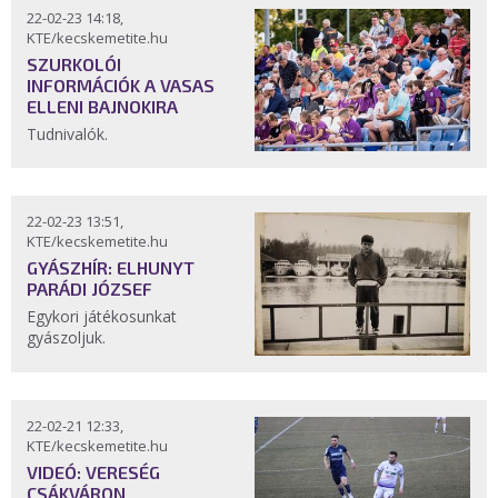
22-02-23 14:18,
KTE/kecskemetite.hu
SZURKOLÓI
INFORMÁCIÓK A VASAS
ELLENI BAJNOKIRA
Tudnivalók.
22-02-23 13:51,
KTE/kecskemetite.hu
GYÁSZHÍR: ELHUNYT
PARÁDI JÓZSEF
Egykori játékosunkat
gyászoljuk.
22-02-21 12:33,
KTE/kecskemetite.hu
VIDEÓ: VERESÉG
CSÁKVÁRON