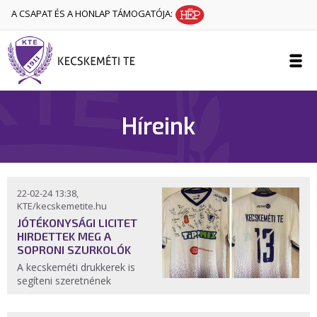
A CSAPAT ÉS A HONLAP TÁMOGATÓJA:
Híreink
22-02-24 13:38,
KTE/kecskemetite.hu
JÓTÉKONYSÁGI LICITET
HIRDETTEK MEG A
SOPRONI SZURKOLÓK
A kecskeméti drukkerek is
segíteni szeretnének