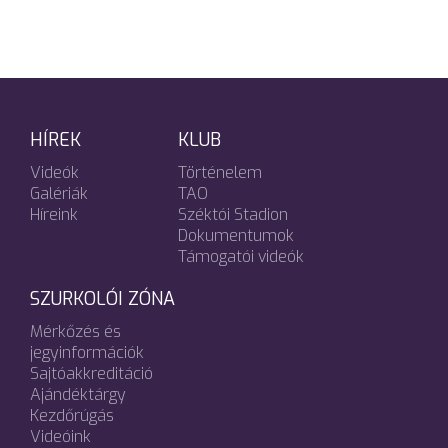
HÍREK
KLUB
Videók
Történelem
Galériák
TAO
Híreink
Széktói Stadion
Dokumentumok
Támogatói videók
SZURKOLÓI ZÓNA
Mérkőzés és
jegyinformációk
Sajtóakkreditáció
Ajándéktárgy
Kezdőrúgás
Videóink