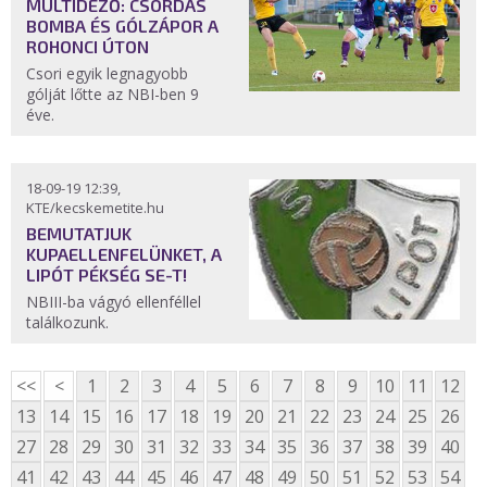
MÚLTIDÉZŐ: CSORDÁS
BOMBA ÉS GÓLZÁPOR A
ROHONCI ÚTON
Csori egyik legnagyobb
gólját lőtte az NBI-ben 9
éve.
18-09-19 12:39,
KTE/kecskemetite.hu
BEMUTATJUK
KUPAELLENFELÜNKET, A
LIPÓT PÉKSÉG SE-T!
NBIII-ba vágyó ellenféllel
találkozunk.
<<
<
1
2
3
4
5
6
7
8
9
10
11
12
13
14
15
16
17
18
19
20
21
22
23
24
25
26
27
28
29
30
31
32
33
34
35
36
37
38
39
40
41
42
43
44
45
46
47
48
49
50
51
52
53
54