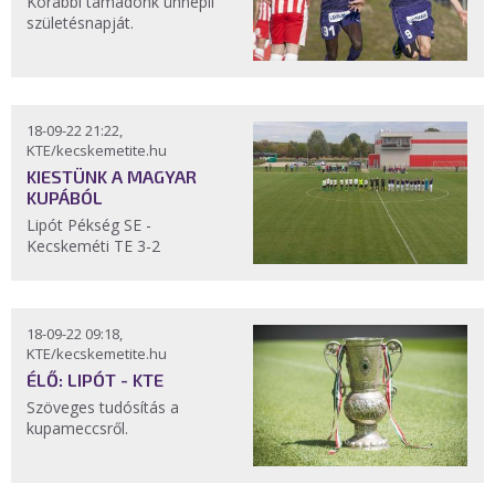
Korábbi támadónk ünnepli
születésnapját.
18-09-22 21:22,
KTE/kecskemetite.hu
KIESTÜNK A MAGYAR
KUPÁBÓL
Lipót Pékség SE -
Kecskeméti TE 3-2
18-09-22 09:18,
KTE/kecskemetite.hu
ÉLŐ: LIPÓT - KTE
Szöveges tudósítás a
kupameccsről.