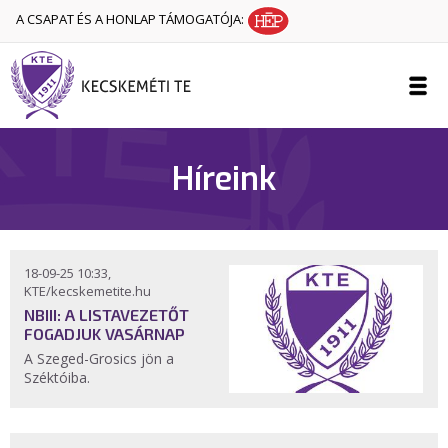
A CSAPAT ÉS A HONLAP TÁMOGATÓJA:
Híreink
18-09-25 10:33,
KTE/kecskemetite.hu
NBIII: A LISTAVEZETŐT
FOGADJUK VASÁRNAP
A Szeged-Grosics jön a
Széktóiba.