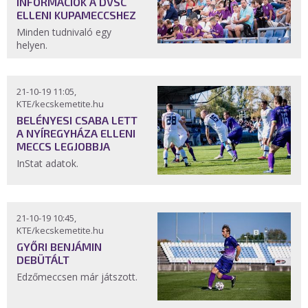
INFORMÁCIÓK A DVSC
ELLENI KUPAMECCSHEZ
Minden tudnivaló egy
helyen.
21-10-19 11:05,
KTE/kecskemetite.hu
BELÉNYESI CSABA LETT
A NYÍREGYHÁZA ELLENI
MECCS LEGJOBBJA
InStat adatok.
21-10-19 10:45,
KTE/kecskemetite.hu
GYŐRI BENJÁMIN
DEBÜTÁLT
Edzőmeccsen már játszott.