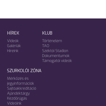
HÍREK
KLUB
Videók
Történelem
Galériák
TAO
Híreink
Széktói Stadion
Dokumentumok
Támogatói videók
SZURKOLÓI ZÓNA
Mérkőzés és
jegyinformációk
Sajtóakkreditáció
Ajándéktárgy
Kezdőrúgás
Videóink