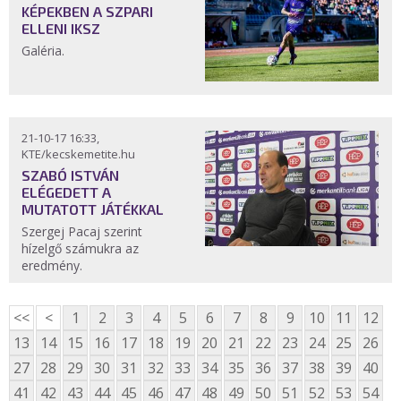
KÉPEKBEN A SZPARI
ELLENI IKSZ
Galéria.
21-10-17 16:33,
KTE/kecskemetite.hu
SZABÓ ISTVÁN
ELÉGEDETT A
MUTATOTT JÁTÉKKAL
Szergej Pacaj szerint
hízelgő számukra az
eredmény.
<<
<
1
2
3
4
5
6
7
8
9
10
11
12
13
14
15
16
17
18
19
20
21
22
23
24
25
26
27
28
29
30
31
32
33
34
35
36
37
38
39
40
41
42
43
44
45
46
47
48
49
50
51
52
53
54