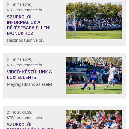
21-10-21 14:30,
KTE/kecskemetite.hu
SZURKOLÓI
INFORMÁCIÓK A
BÉKÉSCSABA ELLENI
BAJNOKIHOZ
Hasznos tudnivalók.
21-10-21 14:25,
KTE/kecskemetite.hu
VIDEÓ: KÉSZÜLÜNK A
LOKI ELLEN IS
Megragadnánk az esélyt.
21-10-20 09:58,
KTE/kecskemetite.hu
SZURKOLÓI