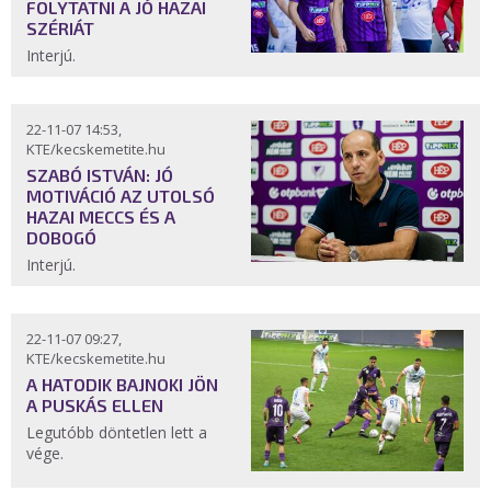
FOLYTATNI A JÓ HAZAI
SZÉRIÁT
Interjú.
22-11-07 14:53,
KTE/kecskemetite.hu
SZABÓ ISTVÁN: JÓ
MOTIVÁCIÓ AZ UTOLSÓ
HAZAI MECCS ÉS A
DOBOGÓ
Interjú.
22-11-07 09:27,
KTE/kecskemetite.hu
A HATODIK BAJNOKI JÖN
A PUSKÁS ELLEN
Legutóbb döntetlen lett a
vége.