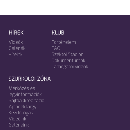
HÍREK
KLUB
Videók
Történelem
Galériák
TAO
Híreink
Széktói Stadion
Dokumentumok
Támogatói videók
SZURKOLÓI ZÓNA
Mérkőzés és
jegyinformációk
Sajtóakkreditáció
Ajándéktárgy
Kezdőrúgás
Videóink
Galériáink