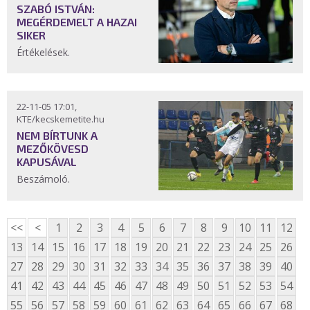
SZABÓ ISTVÁN:
MEGÉRDEMELT A HAZAI
SIKER
Értékelések.
22-11-05 17:01,
KTE/kecskemetite.hu
NEM BÍRTUNK A
MEZŐKÖVESD
KAPUSÁVAL
Beszámoló.
<<
<
1
2
3
4
5
6
7
8
9
10
11
12
13
14
15
16
17
18
19
20
21
22
23
24
25
26
27
28
29
30
31
32
33
34
35
36
37
38
39
40
41
42
43
44
45
46
47
48
49
50
51
52
53
54
55
56
57
58
59
60
61
62
63
64
65
66
67
68