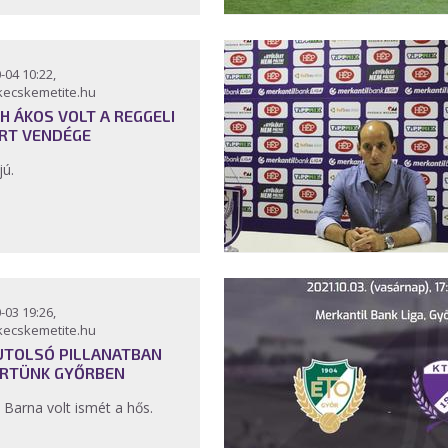
-04 10:22,
kecskemetite.hu
H ÁKOS VOLT A REGGELI
RT VENDÉGE
jú.
-03 19:26,
kecskemetite.hu
UTOLSÓ PILLANATBAN
RTÜNK GYŐRBEN
 Barna volt ismét a hős.