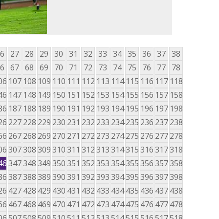
6
27
28
29
30
31
32
33
34
35
36
37
38
6
67
68
69
70
71
72
73
74
75
76
77
78
06
107
108
109
110
111
112
113
114
115
116
117
118
46
147
148
149
150
151
152
153
154
155
156
157
158
86
187
188
189
190
191
192
193
194
195
196
197
198
26
227
228
229
230
231
232
233
234
235
236
237
238
66
267
268
269
270
271
272
273
274
275
276
277
278
06
307
308
309
310
311
312
313
314
315
316
317
318
46
347
348
349
350
351
352
353
354
355
356
357
358
86
387
388
389
390
391
392
393
394
395
396
397
398
26
427
428
429
430
431
432
433
434
435
436
437
438
66
467
468
469
470
471
472
473
474
475
476
477
478
06
507
508
509
510
511
512
513
514
515
516
517
518