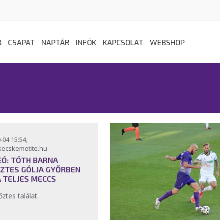
B
CSAPAT
NAPTÁR
INFÓK
KAPCSOLAT
WEBSHOP
-04 15:54,
kecskemetite.hu
EÓ: TÓTH BARNA
ZTES GÓLJA GYŐRBEN
A TELJES MECCS
őztes találat.