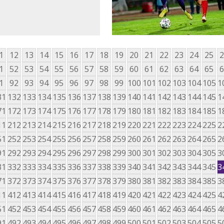
1
12
13
14
15
16
17
18
19
20
21
22
23
24
25
2
1
52
53
54
55
56
57
58
59
60
61
62
63
64
65
6
1
92
93
94
95
96
97
98
99
100
101
102
103
104
105
1
31
132
133
134
135
136
137
138
139
140
141
142
143
144
145
1
71
172
173
174
175
176
177
178
179
180
181
182
183
184
185
1
11
212
213
214
215
216
217
218
219
220
221
222
223
224
225
2
51
252
253
254
255
256
257
258
259
260
261
262
263
264
265
2
91
292
293
294
295
296
297
298
299
300
301
302
303
304
305
3
31
332
333
334
335
336
337
338
339
340
341
342
343
344
345
3
71
372
373
374
375
376
377
378
379
380
381
382
383
384
385
3
11
412
413
414
415
416
417
418
419
420
421
422
423
424
425
4
51
452
453
454
455
456
457
458
459
460
461
462
463
464
465
4
91
492
493
494
495
496
497
498
499
500
501
502
503
504
505
5