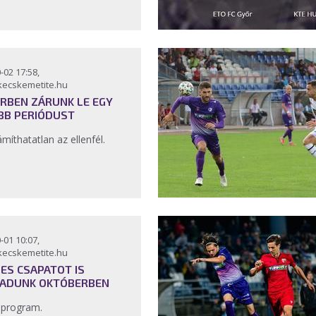
-02 17:58,
kecskemetite.hu
RBEN ZÁRUNK LE EGY
BB PERIÓDUST
ámíthatatlan az ellenfél.
-01 10:07,
kecskemetite.hu
-ES CSAPATOT IS
ADUNK OKTÓBERBEN
 program.