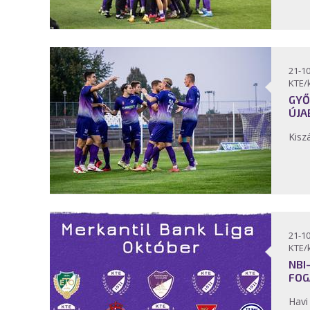
21-10
KTE/
GYŐ
ÚJA
Kisz
21-10
KTE/
NBI
FOG
Havi