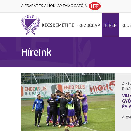
A CSAPAT ÉS A HONLAP TÁMOGATÓJA:
KEZDŐLAP
HÍREK
KLU
Híreink
21-10
KTE/
VID
GYŐ
ÉS 
A gy