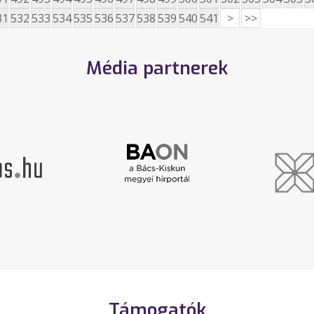
31
532
533
534
535
536
537
538
539
540
541
>
>>
Média partnerek
Támogatók