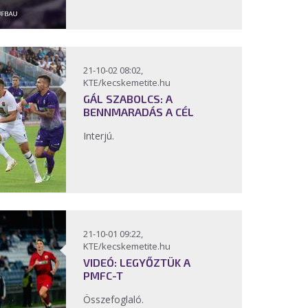
21-10-02 08:02,
KTE/kecskemetite.hu
GÁL SZABOLCS: A
BENNMARADÁS A CÉL
Interjú.
21-10-01 09:22,
KTE/kecskemetite.hu
VIDEÓ: LEGYŐZTÜK A
PMFC-T
Összefoglaló.