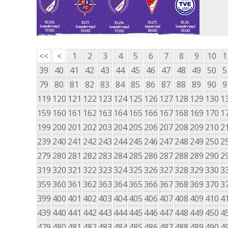
<<
<
1
2
3
4
5
6
7
8
9
10
1
39
40
41
42
43
44
45
46
47
48
49
50
5
79
80
81
82
83
84
85
86
87
88
89
90
9
119
120
121
122
123
124
125
126
127
128
129
130
1
159
160
161
162
163
164
165
166
167
168
169
170
1
199
200
201
202
203
204
205
206
207
208
209
210
2
239
240
241
242
243
244
245
246
247
248
249
250
2
279
280
281
282
283
284
285
286
287
288
289
290
2
319
320
321
322
323
324
325
326
327
328
329
330
3
359
360
361
362
363
364
365
366
367
368
369
370
3
399
400
401
402
403
404
405
406
407
408
409
410
4
439
440
441
442
443
444
445
446
447
448
449
450
4
479
480
481
482
483
484
485
486
487
488
489
490
4