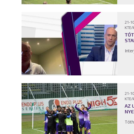
21-10
KTE/
TÓT
STA
Inter
21-10
KTE/
AZ 
NYE
Tóth